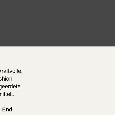
raftvolle,
shion
 geerdete
ttelt.
h-End-