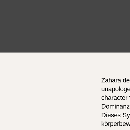
Zahara def
unapologe
character 
Dominanz u
Dieses Syn
körperbew