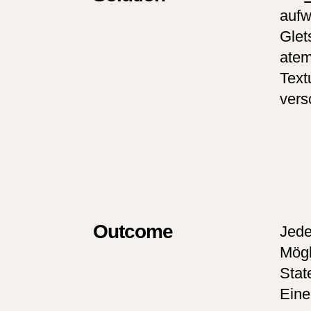
aufw
Glet
atem
Text
vers
Outcome
Jede
Mögl
Stat
Eine