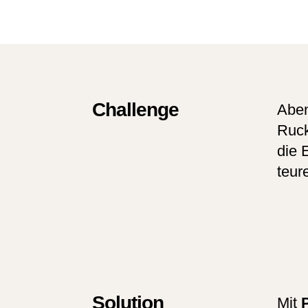
Challenge
Aben
Ruck
die 
teur
Solution
Mit