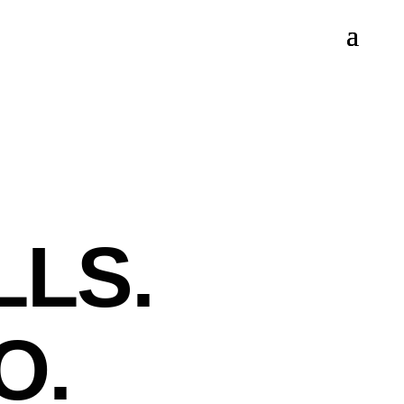
LLS.
O.