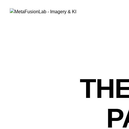
THE
P