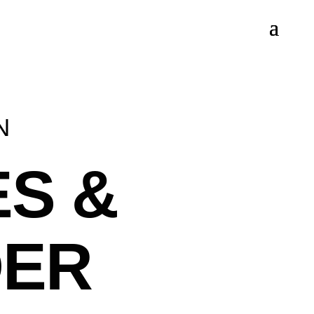
N
ES &
DER